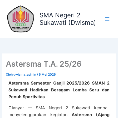
Lewati
ke
SMA Negeri 2
konten
Sukawati (Dwisma)
Astersma T.A. 25/26
Oleh
dwisma_admin
/
6 Mei 2026
Astersma Semester Ganjil 2025/2026 SMAN 2
Sukawati Hadirkan Beragam Lomba Seru dan
Penuh Sportivitas
Gianyar — SMA Negeri 2 Sukawati kembali
menyelenggarakan kegiatan
Astersma (Ajang