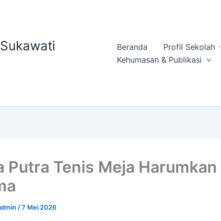
 Sukawati
Beranda
Profil Sekolah
Kehumasan & Publikasi
 Putra Tenis Meja Harumka
ma
admin
/
7 Mei 2026