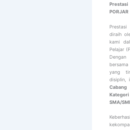
Prestas
PORJAR 
Prestas
diraih o
kami da
Pelajar 
Dengan
bersama
yang ti
disiplin
Cabang
Katego
SMA/SM
Keberhasi
kekompa