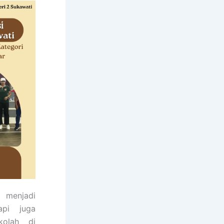
 menjadi
api juga
olah di