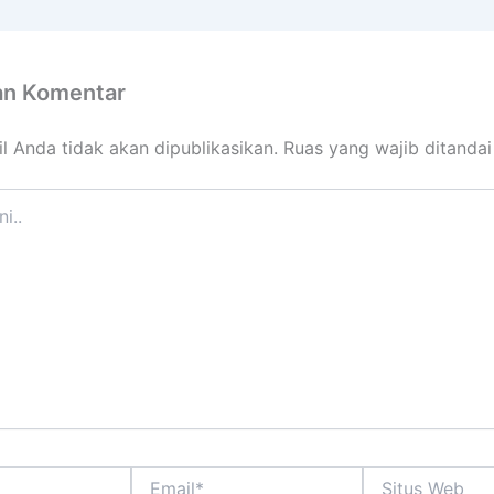
an Komentar
l Anda tidak akan dipublikasikan.
Ruas yang wajib ditanda
Email*
Situs