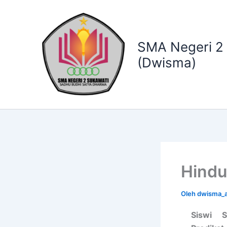
Lewati
ke
konten
SMA Negeri 2
(Dwisma)
Hindu
Oleh
dwisma_
Siswi 