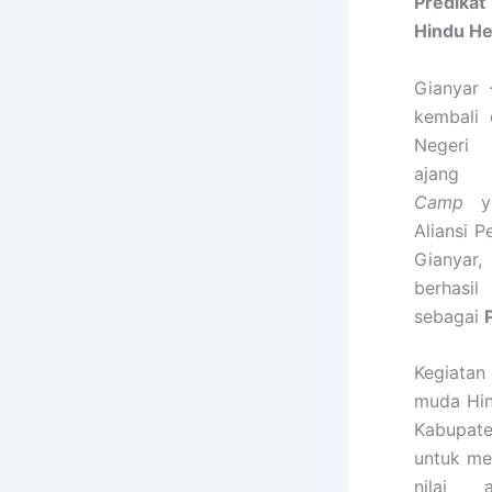
Predikat
Hindu He
Gianyar
kembali 
Neger
ajan
Camp
ya
Aliansi 
Gianyar,
berhas
sebagai
Kegiatan
muda Hin
Kabupat
untuk me
nilai 