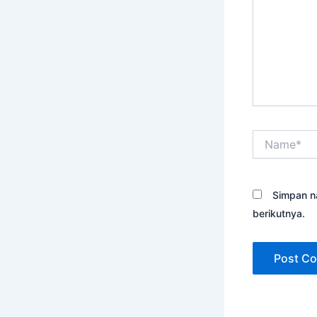
Name*
Simpan n
berikutnya.