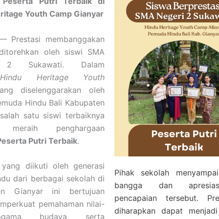
 Peserta Putri Terbaik di
ritage Youth Camp Gianyar
 — Prestasi membanggakan
ditorehkan oleh siswi SMA
i 2 Sukawati. Dalam
g
Hindu Heritage Youth
ng diselenggarakan oleh
Pemuda Hindu Bali Kabupaten
 salah satu siswi terbaiknya
il meraih penghargaan
Peserta Putri Terbaik
.
 yang diikuti oleh generasi
Pihak sekolah menyampai
du dari berbagai sekolah di
bangga dan apresia
en Gianyar ini bertujuan
pencapaian tersebut. Pre
mperkuat pemahaman nilai-
diharapkan dapat menjadi 
agama, budaya, serta