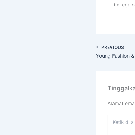
bekerja 
PREVIOUS
Tinggalk
Alamat emai
Ketik
di
sini..