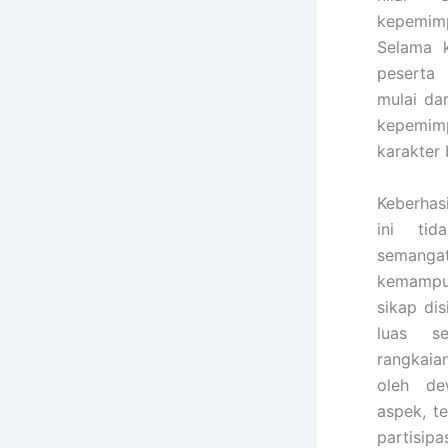
kepemim
Selama k
peserta 
mulai da
kepemim
karakter 
Keberhas
ini tid
seman
kemampu
sikap dis
luas se
rangkaian
oleh de
aspek, t
partisip