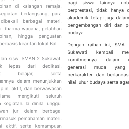
bagi siswa lainnya unt
pinan di kalangan remaja.
berprestasi, tidak hanya 
egiatan berlangsung, para
akademik, tetapi juga dalam
dibekali berbagai materi,
pengembangan diri dan pe
ri dharma wacana, pelatihan
budaya.
pinan, hingga penguatan
berbasis kearifan lokal Bali.
Dengan raihan ini, SMA 
Sukawati kembali men
ilan siswi SMAN 2 Sukawati
komitmennya dalam m
ak lepas dari dedikasi,
generasi muda yang 
gat belajar, serta
berkarakter, dan berlandask
annya dalam menunjukkan
nilai luhur budaya serta ag
iplin, aktif, dan berwawasan
lama mengikuti seluruh
 kegiatan. Ia dinilai unggul
wan juri dalam berbagai
ermasuk pemahaman materi,
asi aktif, serta kemampuan