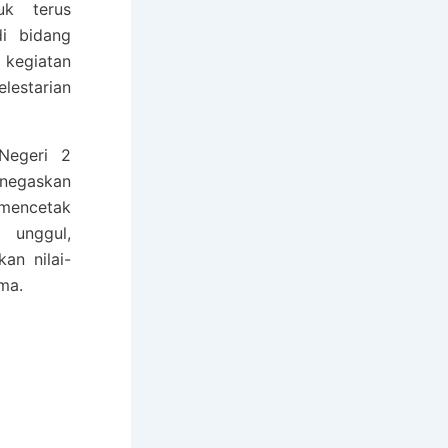
uk terus
di bidang
 kegiatan
lestarian
Negeri 2
egaskan
encetak
unggul,
an nilai-
ama.