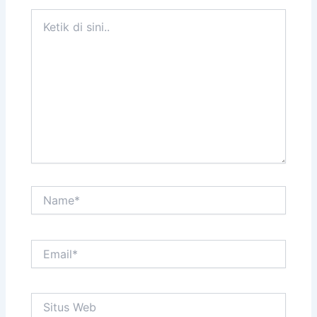
Ketik
di
sini..
Name*
Email*
Situs
Web