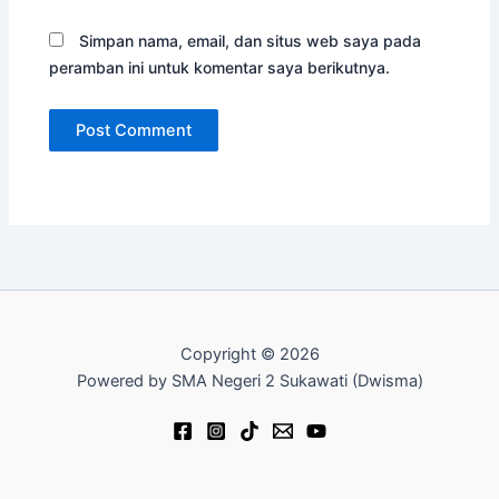
Simpan nama, email, dan situs web saya pada
peramban ini untuk komentar saya berikutnya.
Copyright © 2026
Powered by SMA Negeri 2 Sukawati (Dwisma)