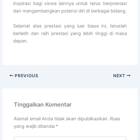
inspirasi bagi siswa lainnya untuk terus berprestasi
dan mengembangkan potensi diri di berbagai bidang.
Selamat atas prestasi yang luar biasa ini, teruslah
berlatih dan raih prestasi yang lebih tinggi di masa
depan.
PREVIOUS
NEXT
Tinggalkan Komentar
Alamat email Anda tidak akan dipublikasikan.
Ruas
yang wajib ditandai
*
Ketik