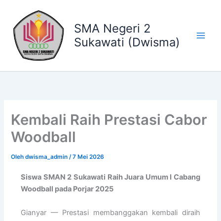
Lewati
ke
SMA Negeri 2
konten
Sukawati (Dwisma)
Kembali Raih Prestasi Cabor
Woodball
Oleh
dwisma_admin
/
7 Mei 2026
Siswa SMAN 2 Sukawati Raih Juara Umum I Cabang
Woodball pada Porjar 2025
Gianyar — Prestasi membanggakan kembali diraih