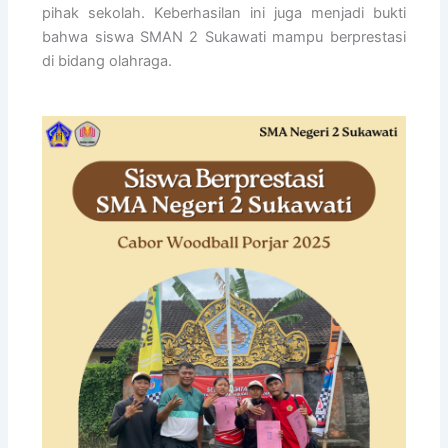
pihak sekolah. Keberhasilan ini juga menjadi bukti
bahwa siswa SMAN 2 Sukawati mampu berprestasi
di bidang olahraga.