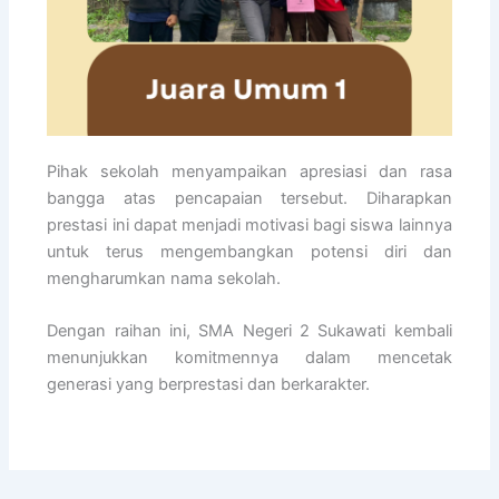
Pihak sekolah menyampaikan apresiasi dan rasa
bangga atas pencapaian tersebut. Diharapkan
prestasi ini dapat menjadi motivasi bagi siswa lainnya
untuk terus mengembangkan potensi diri dan
mengharumkan nama sekolah.
Dengan raihan ini, SMA Negeri 2 Sukawati kembali
menunjukkan komitmennya dalam mencetak
generasi yang berprestasi dan berkarakter.