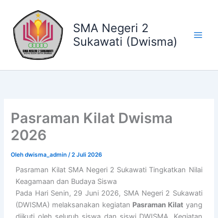
Lewati
ke
SMA Negeri 2
konten
Sukawati (Dwisma)
Pasraman Kilat Dwisma
2026
Oleh
dwisma_admin
/
2 Juli 2026
Pasraman Kilat SMA Negeri 2 Sukawati Tingkatkan Nilai
Keagamaan dan Budaya Siswa
Pada Hari Senin, 29 Juni 2026, SMA Negeri 2 Sukawati
(DWISMA) melaksanakan kegiatan
Pasraman Kilat
yang
diikuti oleh seluruh siswa dan siswi DWISMA. Kegiatan