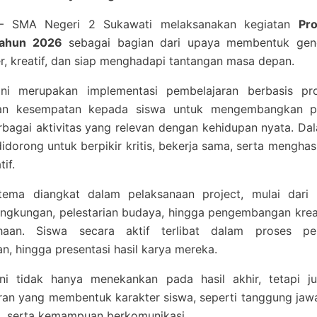
— SMA Negeri 2 Sukawati melaksanakan kegiatan
Pro
Tahun 2026
sebagai bagian dari upaya membentuk gene
r, kreatif, dan siap menghadapi tantangan masa depan.
ini merupakan implementasi pembelajaran berbasis p
an kesempatan kepada siswa untuk mengembangkan pot
rbagai aktivitas yang relevan dengan kehidupan nyata. Da
 didorong untuk berpikir kritis, bekerja sama, serta menghas
if.
tema diangkat dalam pelaksanaan project, mulai dari 
ingkungan, pelestarian budaya, hingga pengembangan krea
haan. Siswa secara aktif terlibat dalam proses pe
n, hingga presentasi hasil karya mereka.
ini tidak hanya menekankan pada hasil akhir, tetapi j
an yang membentuk karakter siswa, seperti tanggung jawab
a, serta kemampuan berkomunikasi.