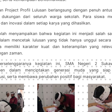
an Project Profil Lulusan berlangsung dengan penuh antu
dukungan dari seluruh warga sekolah. Para siswa m
s dan inovasi dalam setiap karya yang dihasilkan.
olah menyampaikan bahwa kegiatan ini menjadi salah sa
 dalam mencetak lulusan yang tidak hanya unggul secara
ga memiliki karakter kuat dan keterampilan yang rele
ngan zaman.
erselenggaranya kegiatan ini, SMA Negeri 2 Sukaw
men dalam menciptakan generasi muda yang siap 
usi, serta membawa perubahan positif bagi masyarakat.