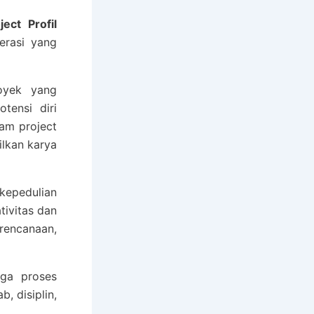
ject Profil
rasi yang
royek yang
ensi diri
lam project
ilkan karya
kepedulian
tivitas dan
rencanaan,
uga proses
, disiplin,