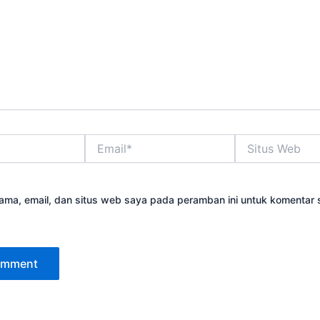
Email*
Situs
Web
ama, email, dan situs web saya pada peramban ini untuk komentar 