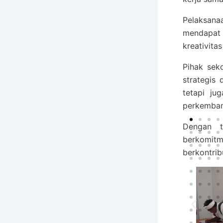
Pelaksana
mendapat 
kreativita
Pihak sek
strategis
tetapi ju
perkemba
Dengan t
berkomit
berkontrib