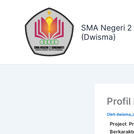
Lewati
ke
konten
SMA Negeri 2
(Dwisma)
Profi
Oleh
dwisma_
Project P
Berkarakt