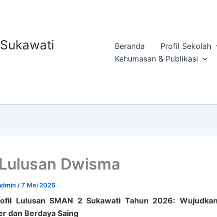
 Sukawati
Beranda
Profil Sekolah
Kehumasan & Publikasi
l Lulusan Dwisma
admin
/
7 Mei 2026
rofil Lulusan SMAN 2 Sukawati Tahun 2026: Wujudka
er dan Berdaya Saing