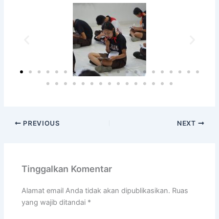
PREVIOUS
NEXT
Tinggalkan Komentar
Alamat email Anda tidak akan dipublikasikan.
Ruas
yang wajib ditandai
*