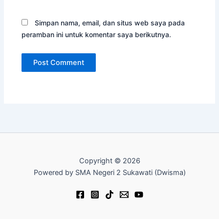
Simpan nama, email, dan situs web saya pada
peramban ini untuk komentar saya berikutnya.
Copyright © 2026
Powered by SMA Negeri 2 Sukawati (Dwisma)