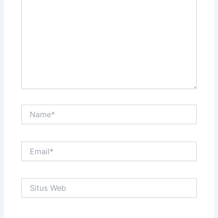
sini..
Name*
Email*
Situs
Web