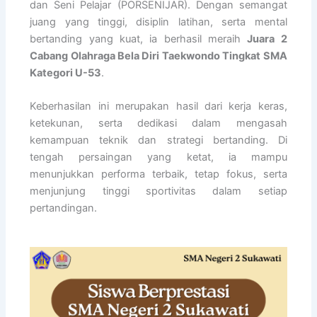
dan Seni Pelajar (PORSENIJAR). Dengan semangat
juang yang tinggi, disiplin latihan, serta mental
bertanding yang kuat, ia berhasil meraih
Juara 2
Cabang Olahraga Bela Diri Taekwondo Tingkat SMA
Kategori U-53
.
Keberhasilan ini merupakan hasil dari kerja keras,
ketekunan, serta dedikasi dalam mengasah
kemampuan teknik dan strategi bertanding. Di
tengah persaingan yang ketat, ia mampu
menunjukkan performa terbaik, tetap fokus, serta
menjunjung tinggi sportivitas dalam setiap
pertandingan.