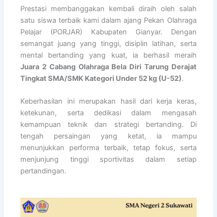
Prestasi membanggakan kembali diraih oleh salah
satu siswa terbaik kami dalam ajang Pekan Olahraga
Pelajar (PORJAR) Kabupaten Gianyar. Dengan
semangat juang yang tinggi, disiplin latihan, serta
mental bertanding yang kuat, ia berhasil meraih
Juara 2 Cabang Olahraga Bela Diri Tarung Derajat
Tingkat SMA/SMK Kategori Under 52 kg (U-52)
.
Keberhasilan ini merupakan hasil dari kerja keras,
ketekunan, serta dedikasi dalam mengasah
kemampuan teknik dan strategi bertanding. Di
tengah persaingan yang ketat, ia mampu
menunjukkan performa terbaik, tetap fokus, serta
menjunjung tinggi sportivitas dalam setiap
pertandingan.