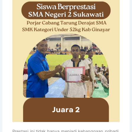
Prestasi ini tidak hanya menjadi kebanggaan pribadi,