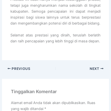
tetapi juga mengharumkan nama sekolah di tingkat
kabupaten. Semoga pencapaian ini dapat menjadi
inspirasi bagi siswa lainnya untuk terus berprestasi
dan mengembangkan potensi diri di berbagai bidang.
Selamat atas prestasi yang diraih, teruslah berlatih
dan raih pencapaian yang lebih tinggi di masa depan.
PREVIOUS
NEXT
Tinggalkan Komentar
Alamat email Anda tidak akan dipublikasikan.
Ruas
yang wajib ditandai
*