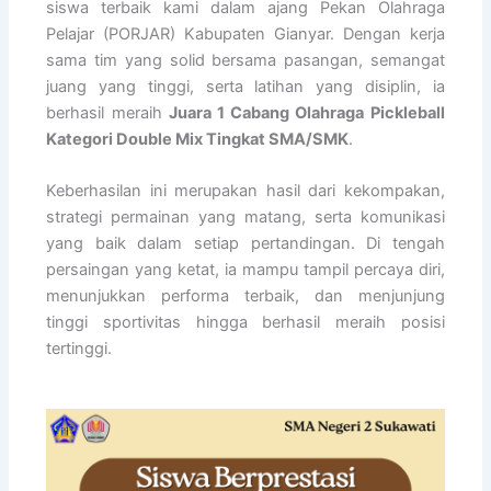
siswa terbaik kami dalam ajang Pekan Olahraga
Pelajar (PORJAR) Kabupaten Gianyar. Dengan kerja
sama tim yang solid bersama pasangan, semangat
juang yang tinggi, serta latihan yang disiplin, ia
berhasil meraih
Juara 1 Cabang Olahraga Pickleball
Kategori Double Mix Tingkat SMA/SMK
.
Keberhasilan ini merupakan hasil dari kekompakan,
strategi permainan yang matang, serta komunikasi
yang baik dalam setiap pertandingan. Di tengah
persaingan yang ketat, ia mampu tampil percaya diri,
menunjukkan performa terbaik, dan menjunjung
tinggi sportivitas hingga berhasil meraih posisi
tertinggi.