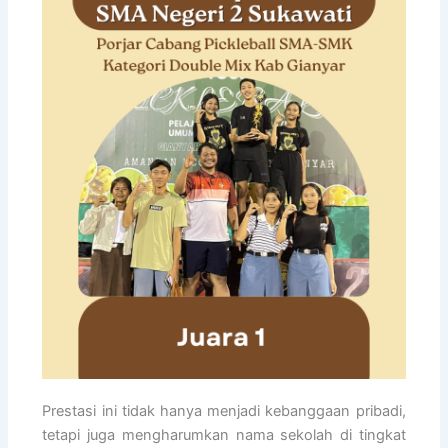
Prestasi ini tidak hanya menjadi kebanggaan pribadi,
tetapi juga mengharumkan nama sekolah di tingkat