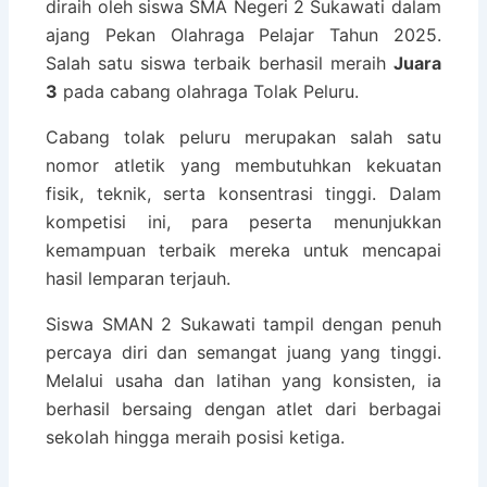
diraih oleh siswa SMA Negeri 2 Sukawati dalam
ajang
Pekan Olahraga Pelajar
Tahun 2025.
Salah satu siswa terbaik berhasil meraih
Juara
3
pada cabang olahraga
Tolak Peluru
.
Cabang tolak peluru merupakan salah satu
nomor atletik yang membutuhkan kekuatan
fisik, teknik, serta konsentrasi tinggi. Dalam
kompetisi ini, para peserta menunjukkan
kemampuan terbaik mereka untuk mencapai
hasil lemparan terjauh.
Siswa SMAN 2 Sukawati tampil dengan penuh
percaya diri dan semangat juang yang tinggi.
Melalui usaha dan latihan yang konsisten, ia
berhasil bersaing dengan atlet dari berbagai
sekolah hingga meraih posisi ketiga.