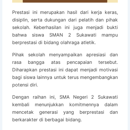
Prestasi ini merupakan hasil dari kerja keras,
disiplin, serta dukungan dari pelatih dan pihak
sekolah. Keberhasilan ini juga menjadi bukti
bahwa siswa SMAN 2 Sukawati mampu
berprestasi di bidang olahraga atletik.
Pihak sekolah menyampaikan apresiasi dan
rasa bangga atas pencapaian tersebut.
Diharapkan prestasi ini dapat menjadi motivasi
bagi siswa lainnya untuk terus mengembangkan
potensi diri.
Dengan raihan ini, SMA Negeri 2 Sukawati
kembali menunjukkan komitmennya dalam
mencetak generasi yang berprestasi dan
berkarakter di berbagai bidang.