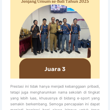
Prestasi ini tidak hanya menjadi kebanggaan pribadi,
tetapi juga mengharumkan nama sekolah di tingkat
yang lebih luas, khususnya di bidang e-sport yang
semakin berkembang. Semoga pencapaian ini dapat